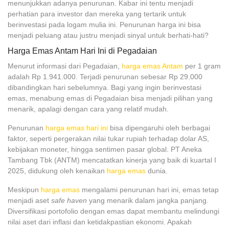
menunjukkan adanya penurunan. Kabar ini tentu menjadi
perhatian para investor dan mereka yang tertarik untuk
berinvestasi pada logam mulia ini. Penurunan harga ini bisa
menjadi peluang atau justru menjadi sinyal untuk berhati-hati?
Harga Emas Antam Hari Ini di Pegadaian
Menurut informasi dari Pegadaian,
harga emas Antam
per 1 gram
adalah Rp 1.941.000. Terjadi penurunan sebesar Rp 29.000
dibandingkan hari sebelumnya. Bagi yang ingin berinvestasi
emas, menabung emas di Pegadaian bisa menjadi pilihan yang
menarik, apalagi dengan cara yang relatif mudah.
Penurunan
harga emas hari ini
bisa dipengaruhi oleh berbagai
faktor, seperti pergerakan nilai tukar rupiah terhadap dolar AS,
kebijakan moneter, hingga sentimen pasar global. PT Aneka
Tambang Tbk (ANTM) mencatatkan kinerja yang baik di kuartal I
2025, didukung oleh kenaikan
harga emas
dunia.
Meskipun
harga emas
mengalami penurunan hari ini, emas tetap
menjadi aset
safe haven
yang menarik dalam jangka panjang.
Diversifikasi portofolio dengan emas dapat membantu melindungi
nilai aset dari inflasi dan ketidakpastian ekonomi. Apakah