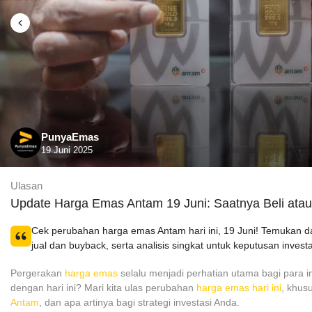
PunyaEmas
19 Juni 2025
Ulasan
Update Harga Emas Antam 19 Juni: Saatnya Beli atau
Cek perubahan harga emas Antam hari ini, 19 Juni! Temukan d
jual dan buyback, serta analisis singkat untuk keputusan inves
Pergerakan
harga emas
selalu menjadi perhatian utama bagi para 
dengan hari ini? Mari kita ulas perubahan
harga emas hari ini
, khus
Antam
, dan apa artinya bagi strategi investasi Anda.