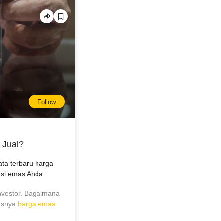
Follow
 Jual?
ata terbaru harga
tasi emas Anda.
investor. Bagaimana
usnya
harga emas