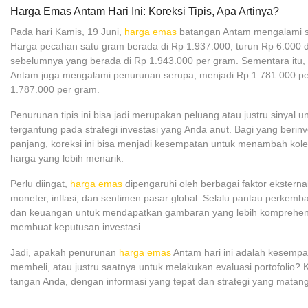
Harga Emas Antam Hari Ini: Koreksi Tipis, Apa Artinya?
Pada hari Kamis, 19 Juni,
harga emas
batangan Antam mengalami se
Harga pecahan satu gram berada di Rp 1.937.000, turun Rp 6.000 d
sebelumnya yang berada di Rp 1.943.000 per gram. Sementara itu,
Antam juga mengalami penurunan serupa, menjadi Rp 1.781.000 per
1.787.000 per gram.
Penurunan tipis ini bisa jadi merupakan peluang atau justru sinyal un
tergantung pada strategi investasi yang Anda anut. Bagi yang berinv
panjang, koreksi ini bisa menjadi kesempatan untuk menambah kol
harga yang lebih menarik.
Perlu diingat,
harga emas
dipengaruhi oleh berbagai faktor eksternal
moneter, inflasi, dan sentimen pasar global. Selalu pantau perkem
dan keuangan untuk mendapatkan gambaran yang lebih komprehen
membuat keputusan investasi.
Jadi, apakah penurunan
harga emas
Antam hari ini adalah kesemp
membeli, atau justru saatnya untuk melakukan evaluasi portofolio? 
tangan Anda, dengan informasi yang tepat dan strategi yang matang