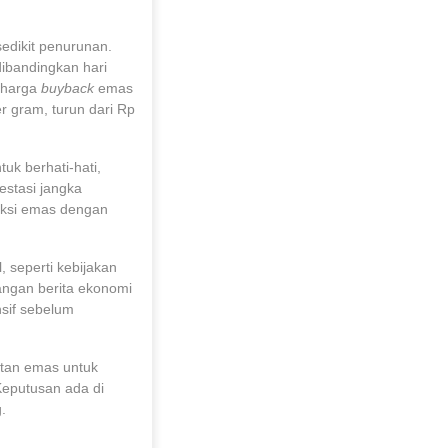
dikit penurunan.
ibandingkan hari
 harga
buyback
emas
 gram, turun dari Rp
tuk berhati-hati,
estasi jangka
eksi emas dengan
, seperti kebijakan
bangan berita ekonomi
sif sebelum
atan emas untuk
Keputusan ada di
.