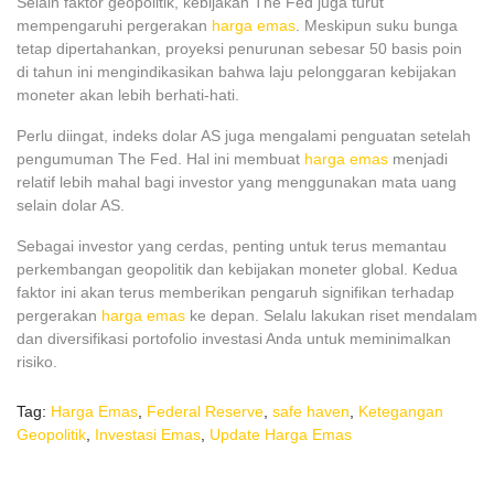
Selain faktor geopolitik, kebijakan The Fed juga turut
mempengaruhi pergerakan
harga emas
. Meskipun suku bunga
tetap dipertahankan, proyeksi penurunan sebesar 50 basis poin
di tahun ini mengindikasikan bahwa laju pelonggaran kebijakan
moneter akan lebih berhati-hati.
Perlu diingat, indeks dolar AS juga mengalami penguatan setelah
pengumuman The Fed. Hal ini membuat
harga emas
menjadi
relatif lebih mahal bagi investor yang menggunakan mata uang
selain dolar AS.
Sebagai investor yang cerdas, penting untuk terus memantau
perkembangan geopolitik dan kebijakan moneter global. Kedua
faktor ini akan terus memberikan pengaruh signifikan terhadap
pergerakan
harga emas
ke depan. Selalu lakukan riset mendalam
dan diversifikasi portofolio investasi Anda untuk meminimalkan
risiko.
Tag:
Harga Emas
,
Federal Reserve
,
safe haven
,
Ketegangan
Geopolitik
,
Investasi Emas
,
Update Harga Emas