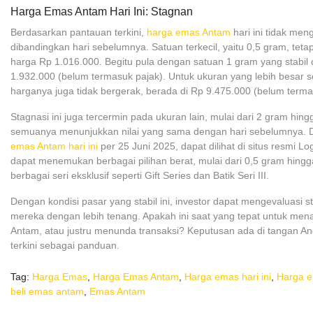
Harga Emas Antam Hari Ini: Stagnan
Berdasarkan pantauan terkini,
harga emas Antam
hari ini tidak me
dibandingkan hari sebelumnya. Satuan terkecil, yaitu 0,5 gram, tet
harga Rp 1.016.000. Begitu pula dengan satuan 1 gram yang stabil 
1.932.000 (belum termasuk pajak). Untuk ukuran yang lebih besar s
harganya juga tidak bergerak, berada di Rp 9.475.000 (belum terma
Stagnasi ini juga tercermin pada ukuran lain, mulai dari 2 gram hin
semuanya menunjukkan nilai yang sama dengan hari sebelumnya. D
emas Antam hari ini
per 25 Juni 2025, dapat dilihat di situs resmi L
dapat menemukan berbagai pilihan berat, mulai dari 0,5 gram hingg
berbagai seri eksklusif seperti Gift Series dan Batik Seri III.
Dengan kondisi pasar yang stabil ini, investor dapat mengevaluasi s
mereka dengan lebih tenang. Apakah ini saat yang tepat untuk me
Antam, atau justru menunda transaksi? Keputusan ada di tangan An
terkini sebagai panduan.
Tag:
Harga Emas
,
Harga Emas Antam
,
Harga emas hari ini
,
Harga e
beli emas antam
,
Emas Antam