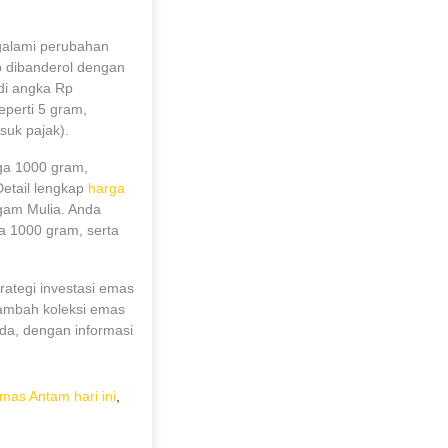
ngalami perubahan
ap dibanderol dengan
di angka Rp
eperti 5 gram,
suk pajak).
gga 1000 gram,
etail lengkap
harga
ogam Mulia. Anda
a 1000 gram, serta
trategi investasi emas
nambah koleksi emas
da, dengan informasi
mas Antam hari ini
,