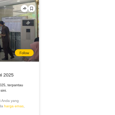
Follow
ni 2025
025, terpantau
sini.
i Anda yang
ada
harga emas
,