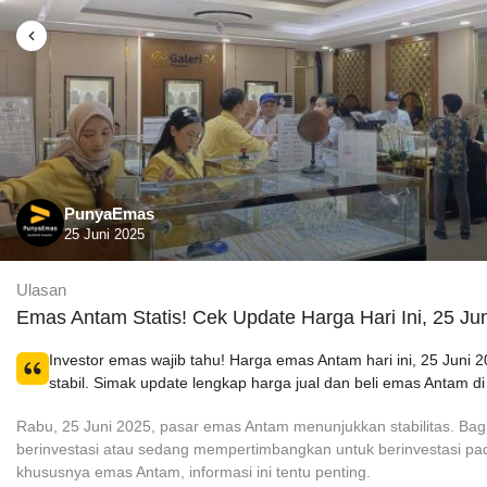
PunyaEmas
25 Juni 2025
Ulasan
Emas Antam Statis! Cek Update Harga Hari Ini, 25 Ju
Investor emas wajib tahu! Harga emas Antam hari ini, 25 Juni 2
stabil. Simak update lengkap harga jual dan beli emas Antam di 
Rabu, 25 Juni 2025, pasar emas Antam menunjukkan stabilitas. Bag
berinvestasi atau sedang mempertimbangkan untuk berinvestasi p
khususnya emas Antam, informasi ini tentu penting.