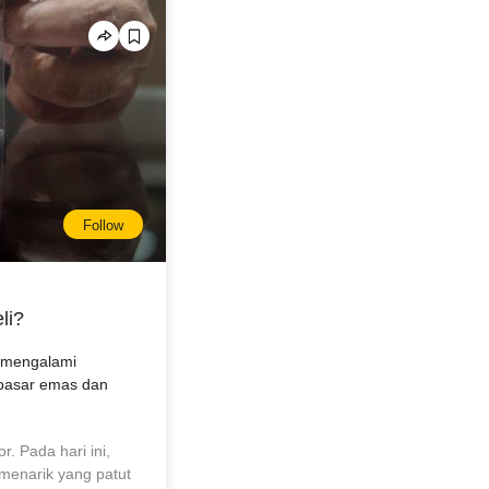
Follow
li?
m mengalami
 pasar emas dan
. Pada hari ini,
enarik yang patut