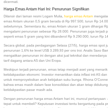
dicermati.
Harga Emas Antam Hari Ini: Penurunan Signifikan
Dilansir dari laman resmi Logam Mulia,
harga emas Antam
mengalam
emas Antam ukuran 0,5 gram berada di Rp 997.500, turun Rp 14.00
sebelumnya. Sementara itu, emas Antam ukuran 1 gram dihargai Rp
mengalami penurunan sebesar Rp 28.000. Penurunan juga terjadi pa
seperti emas 5 gram yang kini dibanderol Rp 9.290.000, turun Rp 1
Secara global, pada perdagangan Selasa (27/5), harga emas spot 
penurunan 1,6% ke level US$ 3.289,93 per ons troi. Analis Saxo Ba
mengaitkan penurunan ini dengan aksi jual teknikal dan meredanya 
tarif dagang antara AS dan Uni Eropa.
Meskipun terjadi penurunan, emas tetap menjadi aset yang menarik
ketidakpastian ekonomi. Investor menantikan data inflasi inti AS dan
untuk memproyeksikan arah kebijakan suku bunga. Rhona O’Connell
bahwa emas masih dalam fase konsolidasi dan akan tetap didukun
ketidakpastian pasar masih ada.
Dengan penurunan harga emas Antam hari ini, muncul pertanyaan: 
tepat untuk membeli? Keputusan investasi tentu bergantung pada prof