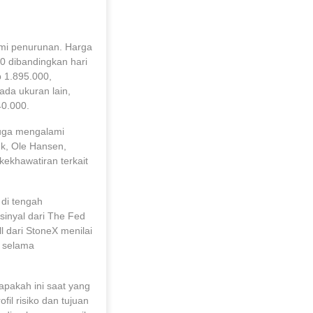
i penurunan. Harga
0 dibandingkan hari
 1.895.000,
da ukuran lain,
40.000.
juga mengalami
nk, Ole Hansen,
kekhawatiran terkait
 di tengah
 sinyal dari The Fed
 dari StoneX menilai
g selama
apakah ini saat yang
il risiko dan tujuan