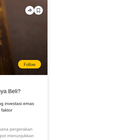
Follow
nya Beli?
ng investasi emas
 faktor
mana pergerakan
spot menunjukkan