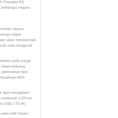
elah Presiden AS
p beberapa negara
erhatian utama.
irannya dapat
stor akan mencermati
 arah suku bunga ke
erbatas pada harga
n biaya peluang
 pelemahan tipis
mbuatnya lebih
ak spot mengalami
um melemah 1,5% ke
ke US$1.170,46.
i aset
safe haven