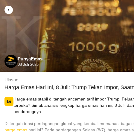
PunyaEmas
08 Juli 2025
Ulasan
Harga Emas Hari Ini, 8 Juli: Trump Tekan Impor, Saat
Harga emas stabil di tengah ancaman tarif impor Trump. Pelua
terbuka? Simak analisis lengkap harga emas hari ini, 8 Juli, dan
pendorongnya.
Di tengah tensi perdagangan global yang kembali memanas, bagai
harga emas
hari ini? Pada perdagangan Selasa (8/7), harga emas 