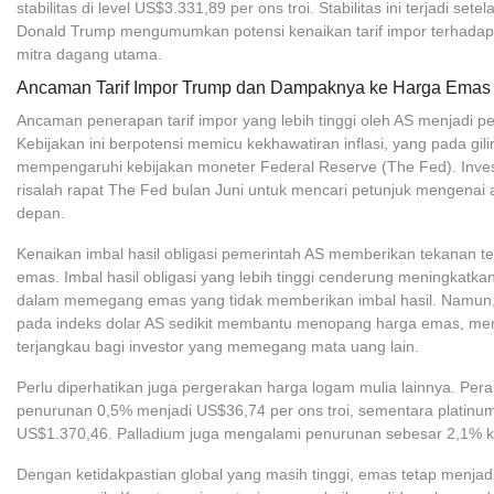
stabilitas di level US$3.331,89 per ons troi. Stabilitas ini terjadi set
Donald Trump mengumumkan potensi kenaikan tarif impor terhada
mitra dagang utama.
Ancaman Tarif Impor Trump dan Dampaknya ke Harga Emas
Ancaman penerapan tarif impor yang lebih tinggi oleh AS menjadi p
Kebijakan ini berpotensi memicu kekhawatiran inflasi, yang pada gil
mempengaruhi kebijakan moneter Federal Reserve (The Fed). Inve
risalah rapat The Fed bulan Juni untuk mencari petunjuk mengenai
depan.
Kenaikan imbal hasil obligasi pemerintah AS memberikan tekanan t
emas. Imbal hasil obligasi yang lebih tinggi cenderung meningkatka
dalam memegang emas yang tidak memberikan imbal hasil. Namun,
pada indeks dolar AS sedikit membantu menopang harga emas, me
terjangkau bagi investor yang memegang mata uang lain.
Perlu diperhatikan juga pergerakan harga logam mulia lainnya. Per
penurunan 0,5% menjadi US$36,74 per ons troi, sementara platin
US$1.370,46. Palladium juga mengalami penurunan sebesar 2,1% 
Dengan ketidakpastian global yang masih tinggi, emas tetap menjad