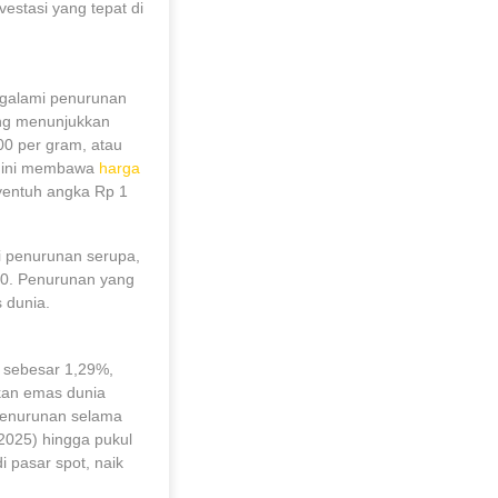
estasi yang tepat di
ngalami penurunan
ung menunjukkan
0 per gram, atau
n ini membawa
harga
nyentuh angka Rp 1
 penurunan serupa,
00. Penurunan yang
 dunia.
i sebesar 1,29%,
bkan emas dunia
 penurunan selama
2025) hingga pukul
i pasar spot, naik