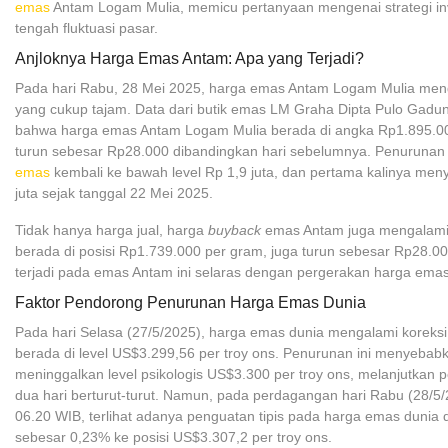
emas
Antam Logam Mulia, memicu pertanyaan mengenai strategi inv
tengah fluktuasi pasar.
Anjloknya Harga Emas Antam: Apa yang Terjadi?
Pada hari Rabu, 28 Mei 2025, harga emas Antam Logam Mulia me
yang cukup tajam. Data dari butik emas LM Graha Dipta Pulo Gad
bahwa harga emas Antam Logam Mulia berada di angka Rp1.895.00
turun sebesar Rp28.000 dibandingkan hari sebelumnya. Penuruna
emas
kembali ke bawah level Rp 1,9 juta, dan pertama kalinya me
juta sejak tanggal 22 Mei 2025.
Tidak hanya harga jual, harga
buyback
emas Antam juga mengalami
berada di posisi Rp1.739.000 per gram, juga turun sebesar Rp28.0
terjadi pada emas Antam ini selaras dengan pergerakan harga emas
Faktor Pendorong Penurunan Harga Emas Dunia
Pada hari Selasa (27/5/2025), harga emas dunia mengalami koreks
berada di level US$3.299,56 per troy ons. Penurunan ini menyeba
meninggalkan level psikologis US$3.300 per troy ons, melanjutkan
dua hari berturut-turut. Namun, pada perdagangan hari Rabu (28/5/
06.20 WIB, terlihat adanya penguatan tipis pada harga emas dunia d
sebesar 0,23% ke posisi US$3.307,2 per troy ons.