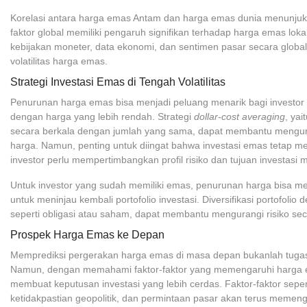
Korelasi antara harga emas Antam dan harga emas dunia menunjuk
faktor global memiliki pengaruh signifikan terhadap harga emas lok
kebijakan moneter, data ekonomi, dan sentimen pasar secara globa
volatilitas harga emas.
Strategi Investasi Emas di Tengah Volatilitas
Penurunan harga emas bisa menjadi peluang menarik bagi investo
dengan harga yang lebih rendah. Strategi
dollar-cost averaging
, ya
secara berkala dengan jumlah yang sama, dapat membantu menguran
harga. Namun, penting untuk diingat bahwa investasi emas tetap memi
investor perlu mempertimbangkan profil risiko dan tujuan investasi
Untuk investor yang sudah memiliki emas, penurunan harga bisa me
untuk meninjau kembali portofolio investasi. Diversifikasi portofolio 
seperti obligasi atau saham, dapat membantu mengurangi risiko se
Prospek Harga Emas ke Depan
Memprediksi pergerakan harga emas di masa depan bukanlah tuga
Namun, dengan memahami faktor-faktor yang memengaruhi harga e
membuat keputusan investasi yang lebih cerdas. Faktor-faktor sepert
ketidakpastian geopolitik, dan permintaan pasar akan terus memen