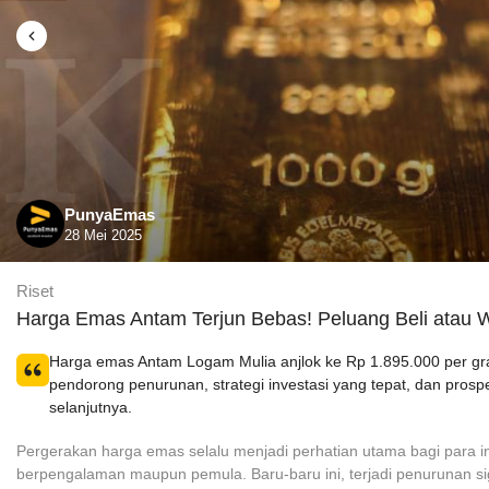
PunyaEmas
28 Mei 2025
Riset
Harga Emas Antam Terjun Bebas! Peluang Beli atau
Harga emas Antam Logam Mulia anjlok ke Rp 1.895.000 per gram
pendorong penurunan, strategi investasi yang tepat, dan pros
selanjutnya.
Pergerakan harga emas selalu menjadi perhatian utama bagi para in
berpengalaman maupun pemula. Baru-baru ini, terjadi penurunan si