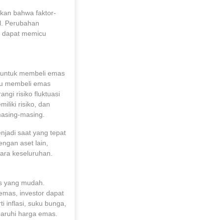
kan bahwa faktor-
al. Perubahan
l dapat memicu
r untuk membeli emas
itu membeli emas
gi risiko fluktuasi
liki risiko, dan
 masing-masing.
njadi saat yang tepat
dengan aset lain,
cara keseluruhan.
s yang mudah.
mas, investor dapat
i inflasi, suku bunga,
garuhi harga emas.