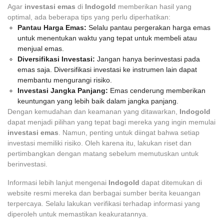
Agar
investasi emas
di
Indogold
memberikan hasil yang
optimal, ada beberapa tips yang perlu diperhatikan:
Pantau Harga Emas:
Selalu pantau pergerakan harga emas
untuk menentukan waktu yang tepat untuk membeli atau
menjual emas.
Diversifikasi Investasi:
Jangan hanya berinvestasi pada
emas saja. Diversifikasi investasi ke instrumen lain dapat
membantu mengurangi risiko.
Investasi Jangka Panjang:
Emas cenderung memberikan
keuntungan yang lebih baik dalam jangka panjang.
Dengan kemudahan dan keamanan yang ditawarkan,
Indogold
dapat menjadi pilihan yang tepat bagi mereka yang ingin memulai
investasi emas
. Namun, penting untuk diingat bahwa setiap
investasi memiliki risiko. Oleh karena itu, lakukan riset dan
pertimbangkan dengan matang sebelum memutuskan untuk
berinvestasi.
Informasi lebih lanjut mengenai
Indogold
dapat ditemukan di
website resmi mereka dan berbagai sumber berita keuangan
terpercaya. Selalu lakukan verifikasi terhadap informasi yang
diperoleh untuk memastikan keakuratannya.