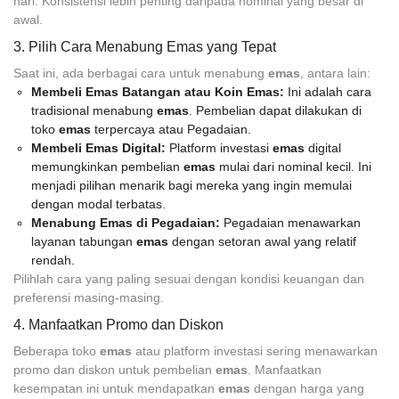
hari. Konsistensi lebih penting daripada nominal yang besar di
awal.
3. Pilih Cara Menabung Emas yang Tepat
Saat ini, ada berbagai cara untuk menabung
emas
, antara lain:
Membeli Emas Batangan atau Koin Emas:
Ini adalah cara
tradisional menabung
emas
. Pembelian dapat dilakukan di
toko
emas
terpercaya atau Pegadaian.
Membeli Emas Digital:
Platform investasi
emas
digital
memungkinkan pembelian
emas
mulai dari nominal kecil. Ini
menjadi pilihan menarik bagi mereka yang ingin memulai
dengan modal terbatas.
Menabung Emas di Pegadaian:
Pegadaian menawarkan
layanan tabungan
emas
dengan setoran awal yang relatif
rendah.
Pilihlah cara yang paling sesuai dengan kondisi keuangan dan
preferensi masing-masing.
4. Manfaatkan Promo dan Diskon
Beberapa toko
emas
atau platform investasi sering menawarkan
promo dan diskon untuk pembelian
emas
. Manfaatkan
kesempatan ini untuk mendapatkan
emas
dengan harga yang